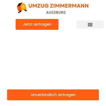
Zum
Inhalt
springen
Jetzt anfragen
Günstiger Glasgow Umzug
Umzug
Augsburg
Glasgow
Unverbindlich anfragen