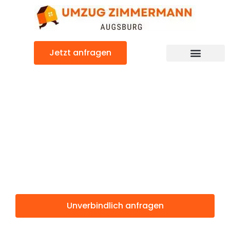
Zum
Inhalt
springen
Jetzt anfragen
Günstiger Northampton Umzug
Umzug
Augsburg
Northampton
Unverbindlich anfragen