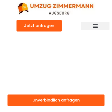
Zum
Inhalt
springen
Jetzt anfragen
Günstiger South Lanarkshire Umzug
Umzug
Augsburg South
Lanarkshire
Unverbindlich anfragen