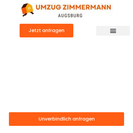
Zum
Inhalt
springen
Jetzt anfragen
Günstiger Adana Umzug
Umzug
Augsburg
Adana
Unverbindlich anfragen