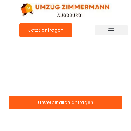
Zum
Inhalt
springen
Jetzt anfragen
Günstiger Usak Umzug
Umzug
Augsburg Usak
Unverbindlich anfragen
Weitere Informationen