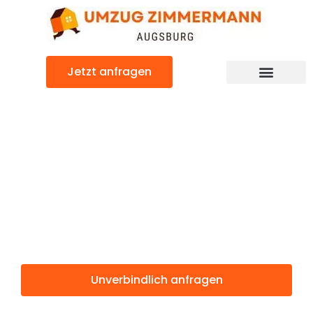
Zum
Inhalt
springen
Jetzt anfragen
Günstiger Kiziltepe Umzug
Umzug
Augsburg
Kiziltepe
Unverbindlich anfragen