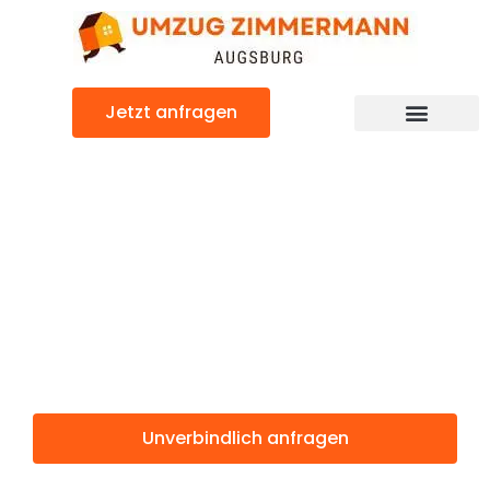
Zum
Inhalt
springen
Jetzt anfragen
Günstiger Ceyhan Umzug
Umzug
Augsburg
Ceyhan
Unverbindlich anfragen