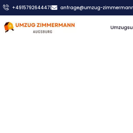
Zum
+4915792644471
anfrage@umzug-zimmermann
Inhalt
springen
Umzugsu
Günstiger Isparta Umzug
Umzug
Augsbur