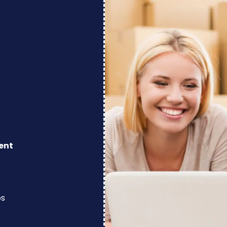
ent
os