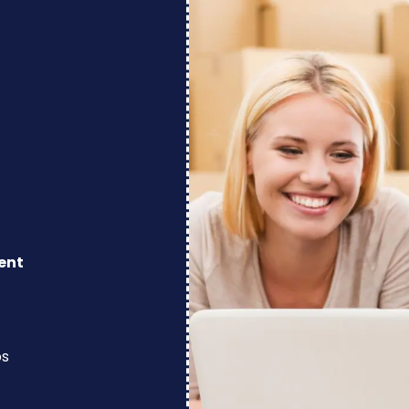
ent
os