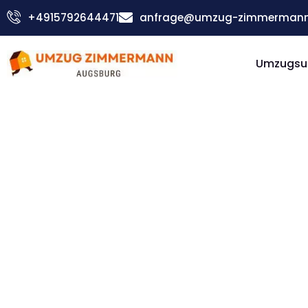
Zum
+4915792644471
anfrage@umzug-zimmermann
Inhalt
springen
Umzugsu
Günstiger Konya Umzug
Umzug
Augsbur