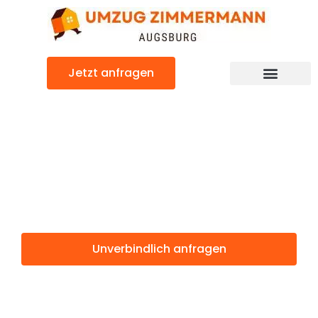
Zum
Inhalt
springen
Jetzt anfragen
Günstiger Siirt Umzug
Umzug
Augsburg Siirt
Unverbindlich anfragen
Weitere Informationen