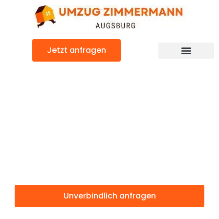
Zum
Inhalt
springen
Jetzt anfragen
Günstiger Balikesir Umzug
Umzug
Augsburg
Balikesir
Unverbindlich anfragen