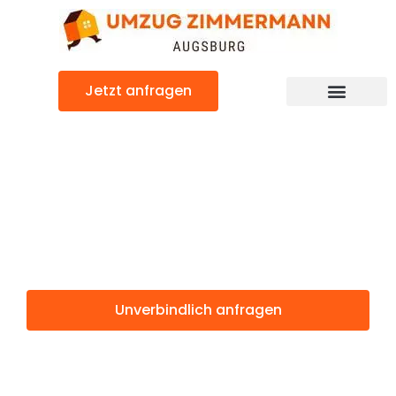
Zum
Inhalt
springen
Jetzt anfragen
Günstiger Icel Umzug
Umzug
Augsburg Icel
Unverbindlich anfragen
Weitere Informationen